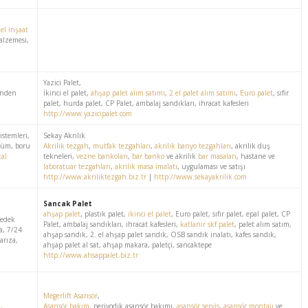
 el inşaat
malzemesi,
Yazici Palet,
inden
İkinci el palet,
ahşap palet alım satımı
,
2 el palet alım satımı
,
Euro palet
, sıfır
palet, hurda palet, CP Palet, ambalaj sandıkları, ihracat kafesleri
http://www.yazicipalet.com
istemleri,
Sekay Akrilik
küm, boru
Akrilik tezgah
,
mutfak tezgahları
,
akrilik banyo tezgahları
, akrilik duş
al
tekneleri,
vezne bankoları
,
bar banko
ve akrilik
bar masaları
, hastane ve
laboratuar tezgahları
,
akrilik masa imalatı
, uygulaması ve satışı
http://www.akriliktezgah.biz.tr
|
http://www.sekayakrilik.com
Sancak Palet
ahşap palet
, plastik palet,
ikinci el palet
, Euro palet, sıfır palet, epal palet, CP
yedek
Palet, ambalaj sandıkları, ihracat kafesleri,
katlanır skf palet
, palet alım satım,
za, 7/24
ahşap sandık, 2. el ahşap palet sandık, OSB sandık inalatı, kafes sandık,
arıza,
ahşap palet al sat, ahşap makara, paletçi, sancaktepe
http://www.ahsappalet.biz.tr
Megerlift Asansör
,
Asansör bakım
, periyodik asansör bakımı,
asansör servis
,
asansör montajı
ve