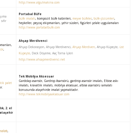
http://www.algulmakina.com
Portabal Büfe
aşıma
büfe imalatı
, kompozit büfe kabinleri,
meyve büfeler
,
büfe çözümleri
,
, sıfır
heykeller, peyzaj ekipmanları, şehir süsleri, figürleri şelale uygulamaları
http://www.portabalbufe.com
Ahşap Merdivenci
pmanları,
Ahşap Dekorasyon, Ahşap Merdivenci,
Ahşap Merdiven
, Ahşap Küpeşte,
üst
tör
,
Küpeşte
, Deck Döşeme, Aaç Torna İşleri
http://www.ahsapmerdivenci.net
Tek Mobilya Aksesuar
Gardolap asansör, Gardrop Asansörü, gardrop asansör imalatı, Elbise askı
tik palet
imalatı, kravatlık imalatı, mobilya aksesuar, albise asansörü iamalatı
r.
konusunda ataşehirde imalat yapmaktadır.
http://www.tekmobilyaaksesuar.com
k, 2. el
 ataşehir
malatı
,