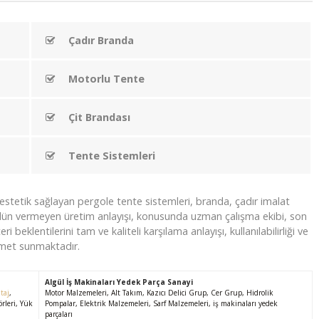
Çadır Branda
Motorlu Tente
Çit Brandası
Tente Sistemleri
stetik sağlayan pergole tente sistemleri, branda, çadır imalat
ün vermeyen üretim anlayışı, konusunda uzman çalışma ekibi, son
 beklentilerini tam ve kaliteli karşılama anlayışı, kullanılabilirliği ve
izmet sunmaktadır.
Algül İş Makinaları Yedek Parça Sanayi
taj
,
Motor Malzemeleri, Alt Takım, Kazıcı Delici Grup, Cer Grup, Hidrolik
rleri, Yük
Pompalar, Elektrik Malzemeleri, Sarf Malzemeleri, iş makinaları yedek
parçaları