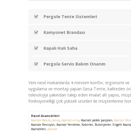
Pergole Tente Sistemleri
Kamyonet Brandası
Kapalı Halı Saha
Pergola Servis Bakım Onarım
Yeni nesil mekanlarda 4 mevsim konfor, ergonomi ve e
uygulama ve montajı yapan Gesa Tente, kaliteden öd
teknolojiyi yakından takip eden imalat alt yapısı, müşteri
fonksiyonelliği çok yüksek ürünleri ile müşterilerine h
Hasel Asansörleri
Asansör Bakım
,
servis
,
Asansör arıza
, Asansör yedek parçaları,
Asansör Mon
Asansör Revizyon, Asansör Yenileme, Kabinler, Butonyerler, Engelli Asansö
Asansörleri,
asansör