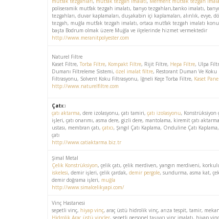
mutfak tezgahları
,
mutfak tezgah imalatı
,
Mermerit mutfak tezgah imala
poliseramik mutfak tezgah imalatı, banyo tezgahları,banko imalatı, bany
tezgahları, duvar kaplamaları, duşakabin içi kaplamaları, alınlık, evye, 
tezgah, muğla mutfak tezgah imalatı, ortaca mutfak tezgah imalatı kon
başta Bodrum olmak üzere Muğla ve ilçelerinde hizmet vermektedir
http://www.meranitpolyester.com
Naturel Filtre
Kaset Filtre,
Torba Filtre
,
Kompakt Filtre
, Rijit Filtre,
Hepa Filtre
, Ulpa Fil
Dumanı Filtreleme Sistemi,
özel imalat filtre
, Restorant Duman Ve Koku
Filtrasyonu, Solvent Koku Filtrasyonu, İğneli Keçe Torba Filtre,
Kaset Panel
http://www.naturelfiltre.com
Çatı
cı
çatı aktarma
, dere izolasyonu, çatı tamiri,
çatı izolasyonu
, Konstrüksiyon ç
işleri, çatı onarımı, asma dere, gizli dere, mantolama, kiremit çatı aktarma
ustası, membran çatı,
çatıcı
, Şıngıl Çatı Kaplama, Onduline Çatı Kaplama,
çatı
http://www.catiaktarma.biz.tr
Şimal Metal
Çelik Konstrüksiyon
, çelik çatı, çelik merdiven, yangın merdiveni, korku
iskelesi
, demir işleri, çelik çardak,
demir pergole
, sundurma, asma kat, çe
demir doğrama işleri,
muğla
http://www.simalcelikyapi.com/
Vinç Hastanesi
sepetli vinç,
hiyap vinç
, araç üstü hidrolik vinç, arıza tespit, tamir, meka
Hidrolik Araç üstü vinçler
, sepetli personel taşıyıcı vinç imalatı, hiyap vin