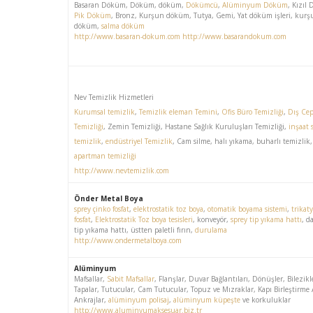
Basaran Döküm, Döküm, döküm,
Dökümcü
,
Alüminyum Döküm
, Kızıl
Pik Döküm
, Bronz, Kurşun döküm, Tutya, Gemi, Yat döküm işleri, kurş
döküm,
salma döküm
http://www.basaran-dokum.com
http://www.basarandokum.com
Nev Temizlik Hizmetleri
Kurumsal temizlik
,
Temizlik eleman Temini
,
Ofis Büro Temizliği
,
Dış Ce
Temizliği
, Zemin Temizliği, Hastane Sağlık Kuruluşları Temizliği,
inşaat 
temizlik
,
endüstriyel Temizlik
, Cam silme, halı yıkama, buharlı temizlik,
apartman temizliği
http://www.nevtemizlik.com
Önder Metal Boya
sprey çinko fosfat
,
elektrostatik toz boya
,
otomatik boyama sistemi
,
trikat
fosfat
,
Elektrostatik Toz boya tesisleri
, konveyör,
sprey tip yıkama hattı
, d
tip yıkama hattı, üstten paletli fırın,
durulama
http://www.ondermetalboya.com
Alüminyum
Mafsallar,
Sabit Mafsallar
, Flanşlar, Duvar Bağlantıları, Dönüşler, Bilezikl
Tapalar, Tutucular, Cam Tutucular, Topuz ve Mızraklar, Kapı Birleştirme A
Ankrajlar,
alüminyum polisaj
,
alüminyum küpeşte
ve korkuluklar
http://www.aluminyumaksesuar.biz.tr