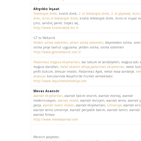
Altıyıldız İnşaat
Teleskopik direk
, kiralık direk,
2. el teleskopik direk
,
2. el plywood
,
ikinci
direi
,
ikinci el teleskopik direk
, kiralık teleskopik direk, ikinci el inşaat 
çiroz, sandviç panel, trapez saç
http://www.kiralikiskele.biz.tr
GT Isı Mekanik
Yerden ısıtma sistemleri
,
alttan ısıtma sistemleri
, döşemeden ısıtma, zem
ısıtma proje taahüt uygulama, yerden ısıtma, ısıtma sistemleri
http://www.gtisimekanik.com.tr
Paslanmaz mağaza ekipmanları
, bar tabure ve sandalyeleri, mağaza askı s
mağaza standları,
metal aksamlı sehpa
,
paslanmaz ekipmanlar
, metal bü
profil büküm, dresuar imalatı, Paslanmaz Ayak, metal masa sandalye,
met
aksesuar
konularında Ataşehir'de hizmet vermektedir.
http://www.boyutmetalmobilya.com
Mevas Asansör
asansör ekipmanları
, asansör bakım onarım, asansör montaj, asansör
modernizasyon,
asansör imalat
, asansör revizyon, asansör servis, asansör 
parça,
asansör kabin imalatı
, asansör ekipmanları,
Ümraniye
, asansör arı
asansör servis ümraniye, asansör periyodik bakım, asansör tamiri, asansör 
asansör firması
http://www.mevasasansor.com
Meranit polyester,