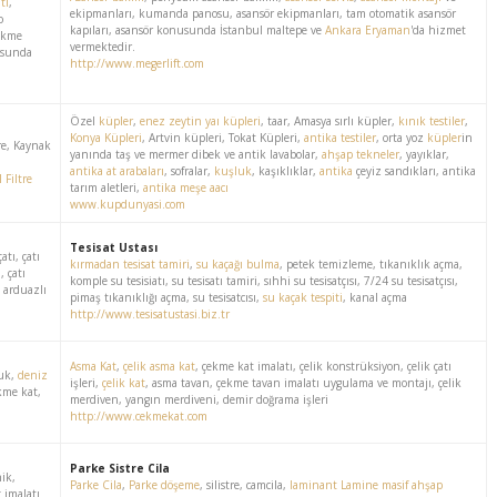
tı
,
ekipmanları, kumanda panosu, asansör ekipmanları, tam otomatik asansör
o
kapıları, asansör konusunda İstanbul maltepe ve
Ankara Eryaman
'da hizmet
dökme
vermektedir.
usunda
http://www.megerlift.com
Özel
küpler
,
enez zeytin yaı küpleri
, taar, Amasya sırlı küpler,
kınık testiler
,
Konya Küpleri
, Artvin küpleri, Tokat Küpleri,
antika testiler
, orta yoz
küpler
in
tre, Kaynak
yanında taş ve mermer dibek ve antik lavabolar,
ahşap tekneler
, yayıklar,
antika at arabaları
, sofralar,
kuşluk
, kaşıklıklar,
antika
çeyiz sandıkları, antika
 Filtre
tarım aletleri,
antika meşe aacı
www.kupdunyasi.com
Tesisat Ustası
atı, çatı
kırmadan tesisat tamiri
,
su kaçağı bulma
, petek temizleme, tıkanıklık açma,
, çatı
komple su tesisiatı, su tesisatı tamiri, sıhhi su tesisatçısı, 7/24 su tesisatçısı,
 arduazlı
pimaş tıkanıklığı açma, su tesisatcısı,
su kaçak tespiti
, kanal açma
http://www.tesisatustasi.biz.tr
Asma Kat
,
çelik asma kat
, çekme kat imalatı, çelik konstrüksiyon, çelik çatı
luk,
deniz
işleri,
çelik kat
, asma tavan, çekme tavan imalatı uygulama ve montajı, çelik
kme kat,
merdiven, yangın merdiveni, demir doğrama işleri
http://www.cekmekat.com
Parke Sistre Cila
nik,
Parke Cila
,
Parke döşeme
, silistre, camcila,
laminant
Lamine
masif ahşap
ç imalatı