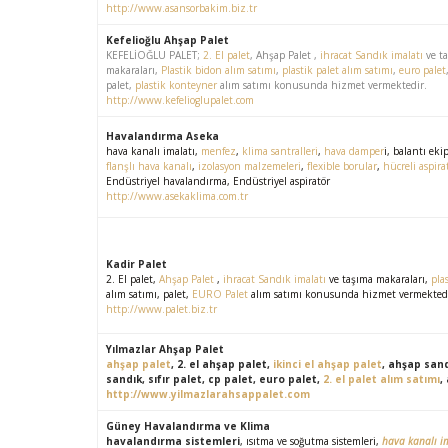
http://www.asansorbakim.biz.tr
Kefelioğlu Ahşap Palet
KEFELİOĞLU PALET;
2. El palet
, Ahşap Palet ,
ihracat Sandık imalatı
ve t
makaraları,
Plastik bidon alım satımı
,
plastik palet alım satımı
,
euro palet
palet,
plastik konteyner
alım satımı konusunda hizmet vermektedir.
http://www.kefelioglupalet.com
Havalandırma Aseka
hava kanalı imalatı,
menfez
,
klima santralleri
,
hava damper
i, balantı eki
flanşlı hava kanalı
,
izolasyon malzemeleri
,
flexible borular
,
hücreli aspira
Endüstriyel havalandırma, Endüstriyel aspiratör
http://www.asekaklima.com.tr
Kadir Palet
2. El palet,
Ahşap Palet
,
ihracat Sandık imalatı
ve taşıma makaraları,
plas
alım satımı, palet,
EURO Palet
alım satımı konusunda hizmet vermektedi
http://www.palet.biz.tr
Yılmazlar Ahşap Palet
ahşap palet
, 2. el ahşap palet,
ikinci el ahşap palet
, ahşap sandı
sandık, sıfır palet, cp palet, euro palet,
2. el palet alım satımı
,
http://www.yilmazlarahsappalet.com
Güney Havalandırma ve Klima
havalandırma sistemleri
, ısıtma ve soğutma sistemleri,
hava kanalı i