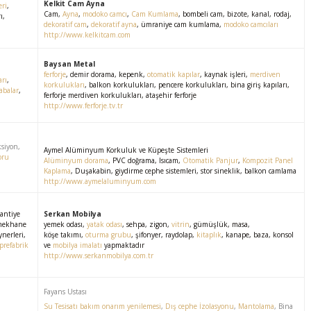
Kelkit Cam Ayna
eri
,
Cam,
Ayna
,
modoko camcı
,
Cam Kumlama
, bombeli cam, bizote, kanal, rodaj,
ı,
dekoratif cam
,
dekoratif ayna
, ümraniye cam kumlama,
modoko camcıları
http://www.kelkitcam.com
Baysan Metal
ferforje
, demir dorama, kepenk,
otomatik kapılar
, kaynak işleri,
merdiven
arı
,
korkulukları
, balkon korkulukları, pencere korkulukları, bina giriş kapıları
,
abalar
,
ferforje merdiven korkulukları, ataşehir ferforje
http://www.ferforje.tv.tr
ksiyon,
Aymel Alüminyum Korkuluk ve Küpeşte Sistemleri
oru
Alüminyum dorama
, PVC doğrama, Isıcam,
Otomatik Panjur
,
Kompozit Panel
Kaplama
, Duşakabin, giydirme cephe sistemleri, stor sineklik, balkon camlama
http://www.aymelaluminyum.com
şantiye
Serkan Mobilya
mekhane
yemek odası,
yatak odası
, sehpa, zigon,
vitrin
, gümüşlük, masa,
ynerleri,
köşe takımı,
oturma grubu
, şifonyer, raydolap,
kitaplık
, kanape, baza, konsol
prefabrik
ve
mobilya imalatı
yapmaktadır
http://www.serkanmobilya.com.tr
Fayans Ustası
Su Tesisatı bakım onarım yenilemesi
,
Dış cephe İzolasyonu
,
Mantolama
, Bina