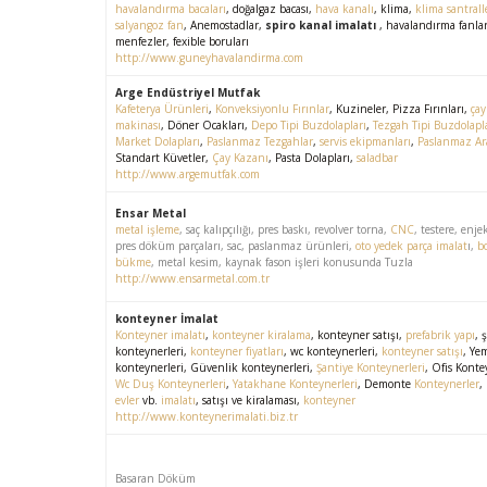
havalandırma bacaları
, doğalgaz bacası,
hava kanalı
, klima,
klima santrall
salyangoz fan
, Anemostadlar,
spiro kanal imalatı
, havalandırma fanlar
menfezler, fexible boruları
http://www.guneyhavalandirma.com
Arge Endüstriyel Mutfak
Kafeterya Ürünleri
,
Konveksiyonlu Fırınlar
, Kuzineler, Pizza Fırınları,
çay
makinası
, Döner Ocakları,
Depo Tipi Buzdolapları
,
Tezgah Tipi Buzdolapl
Market Dolapları
,
Paslanmaz Tezgahlar
,
servis ekipmanları
,
Paslanmaz Ar
Standart Küvetler,
Çay Kazanı
, Pasta Dolapları,
saladbar
http://www.argemutfak.com
Ensar Metal
metal işleme
, saç kalıpçılığı, pres baskı, revolver torna,
CNC
, testere, enje
pres döküm parçaları, sac, paslanmaz ürünleri,
oto yedek parça imalat
ı,
b
bükme
, metal kesim, kaynak fason işleri konusunda Tuzla
http://www.ensarmetal.com.tr
konteyner İmalat
Konteyner imalatı
,
konteyner kiralama
, konteyner satışı,
prefabrik yapı
, 
konteynerleri,
konteyner fiyatları
, wc konteynerleri,
konteyner satışı
, Ye
konteynerleri, Güvenlik konteynerleri,
Şantiye Konteynerleri
, Ofis Konte
Wc Duş Konteynerleri
,
Yatakhane Konteynerleri
, Demonte
Konteynerler
,
evler
vb.
imalatı
, satışı ve kiralaması,
konteyner
http://www.konteynerimalati.biz.tr
Basaran Döküm