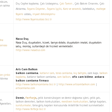
 Döküm,
Dış Cephe kaplama, Çatı İzolasyonu,
Çatı Tamiri
, Çatı Bakım Onarımı, Çatı
un salma
,
Aktarma,
Fayans Döşeme
,
Fayans İşçilii
,
Karo ve seramik
, kalebodur
maltepe
,
fayans
ustası
inşaat dekorasyonu
http://www.fayansustasi.biz.tr
Nasa Duş
phe
Nasa Duş, duşakabin, küvet, banyo dolabı, duşakabin imalat, duşakabin
sonrası
satış, montaj, sultanbeyli de hizmet vermektedir.
http://www.nasadus.com
Artı Cam Balkon
balkon camlama
,
katlanır cam
,
teras camlama
,
kış bahçesi
, cam kapı,
balkon
yon çinko
kaplama
, katlanır balkon camlama,
cam balkon
,
ofis cam bölme
,
ankara
aldırma
balkon camlama firması
http://www.balkoncamlama.biz.tr
|
http://www.articambalkon.com
|
articamlama.com
Demir,
ferforje
,
çelik konstrüksiyon ve demir doğrama işleri, çelik çatı,
er,
balkon demirleri, balkon korkulukları,
merdiven korkulukları
, bahçe kapıları,
paratları,
sundurmalar
, bina giriş kapıları konusunda ikitelli'de hizmet sunmaktadır.
http://www.ferforje.biz.tr